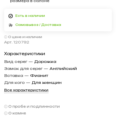
размера в салоне
Есть в наличии
Самовывоз / Доставка
О цене и наличии
Арт.
120792
Характеристики
Вид серег
—
Дорожка
Замок для серег
—
Английский
Вставка
—
Фианит
Для кого
—
Для женщин
Все характеристики
О пробе и подлинности
О камне