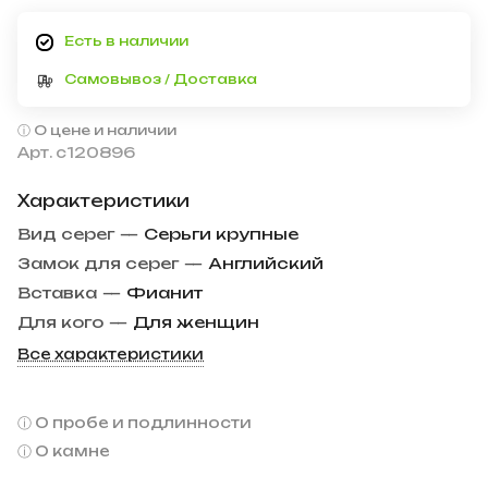
Есть в наличии
Самовывоз / Доставка
О цене и наличии
Арт.
с120896
Характеристики
Вид серег
—
Серьги крупные
Замок для серег
—
Английский
Вставка
—
Фианит
Для кого
—
Для женщин
Все характеристики
О пробе и подлинности
О камне