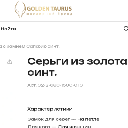
а с камнем Сапфир синт.
Серьги из золот
синт.
Арт.
02-2-680-1500-010
Характеристики
Замок для серег
—
На петле
Для кого
—
Для женщин