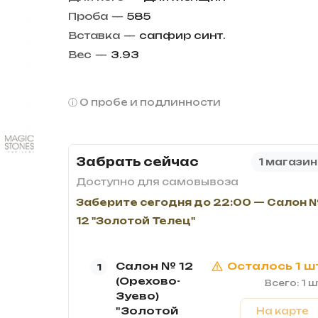
Проба
—
585
Вставка
—
сапфир синт.
Вес
—
3.93
О пробе и подлинности
Забрать сейчас
1 магазин
Доступно для самовывоза
Заберите сегодня до 22:00 — Салон 
12 "Золотой Телец"
Салон № 12
Осталось 1 ш
1
(Орехово-
Всего: 1 ш
Зуево)
"Золотой
На карте