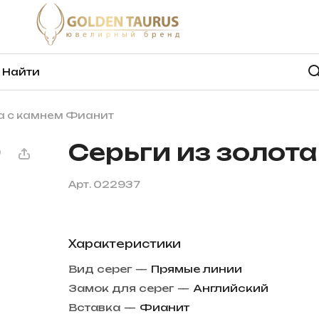
та с камнем Фианит
Серьги из золот
Арт.
022937
Характеристики
Вид серег
—
Прямые линии
Замок для серег
—
Английский
Вставка
—
Фианит