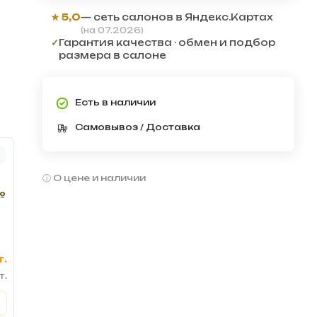
★ 5,0
— сеть салонов в Яндекс.Картах
(на 07.2026)
✓
Гарантия качества · обмен и подбор
размера в салоне
Есть в наличии
Самовывоз / Доставка
О цене и наличии
№
т.
т.