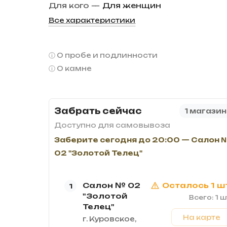
Для кого
—
Для женщин
Все характеристики
О пробе и подлинности
О камне
Забрать сейчас
1 магазин
Доступно для самовывоза
Заберите сегодня до 20:00 — Салон 
02 "Золотой Телец"
Салон № 02
Осталось 1 ш
1
"Золотой
Всего: 1 ш
Телец"
На карте
г. Куровское,