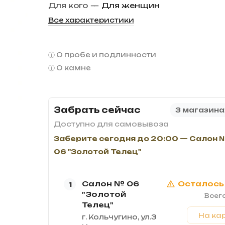
Для кого
—
Для женщин
Все характеристики
О пробе и подлинности
О камне
Забрать сейчас
3 магазина
Доступно для самовывоза
Заберите сегодня до 20:00 — Салон 
06 "Золотой Телец"
Салон № 06
Осталось 
1
"Золотой
Всего
Телец"
На ка
г. Кольчугино, ул.3