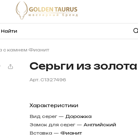
та с камнем Фианит
Серьги из золот
Арт.
С1327496
Характеристики
Вид серег
—
Дорожка
Замок для серег
—
Английский
Вставка
—
Фианит