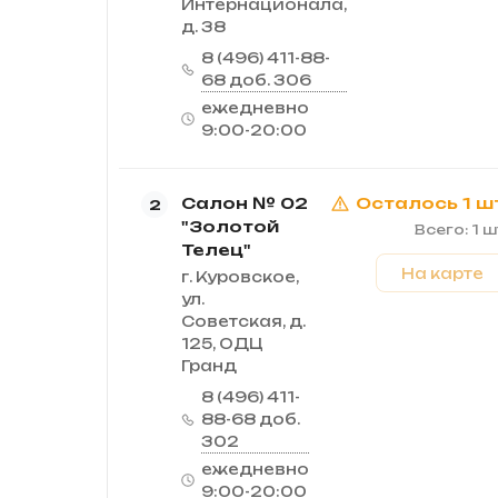
Интернационала,
д. 38
8 (496) 411-88-
68 доб. 306
ежедневно
9:00-20:00
Салон № 02
Осталось 1 ш
2
"Золотой
Всего: 1 ш
Телец"
На карте
г. Куровское,
ул.
Советская, д.
125, ОДЦ
Гранд
8 (496) 411-
88-68 доб.
302
ежедневно
9:00-20:00