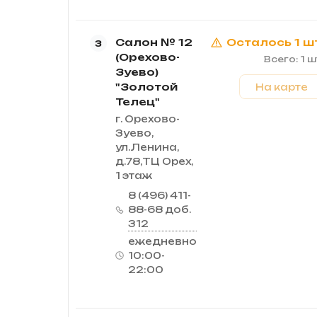
Салон № 12
Осталось 1 ш
3
(Орехово-
Всего: 1 ш
Зуево)
"Золотой
На карте
Телец"
г. Орехово-
Зуево,
ул.Ленина,
д.78,ТЦ Орех,
1 этаж
8 (496) 411-
88-68 доб.
312
ежедневно
10:00-
22:00