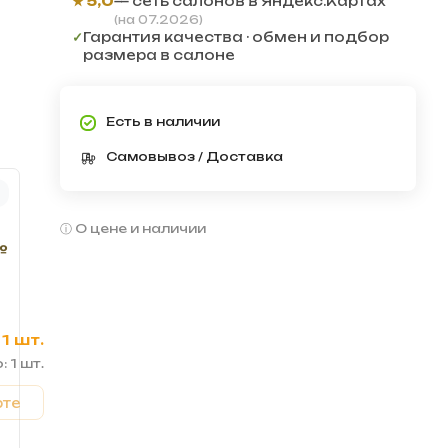
★ 5,0
— сеть салонов в Яндекс.Картах
(на 07.2026)
✓
Гарантия качества · обмен и подбор
размера в салоне
Есть в наличии
Самовывоз / Доставка
О цене и наличии
№
1 шт.
: 1 шт.
рте