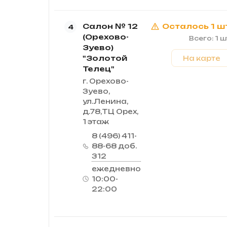
Салон № 12
Осталось 1 ш
4
(Орехово-
Всего: 1 ш
Зуево)
"Золотой
На карте
Телец"
г. Орехово-
Зуево,
ул.Ленина,
д.78,ТЦ Орех,
1 этаж
8 (496) 411-
88-68 доб.
312
ежедневно
10:00-
22:00