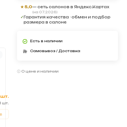
★ 5,0
— сеть салонов в Яндекс.Картах
(на 07.2026)
✓
Гарантия качества · обмен и подбор
размера в салоне
Есть в наличии
Самовывоз / Доставка
О цене и наличии
 шт.
1 шт.
е