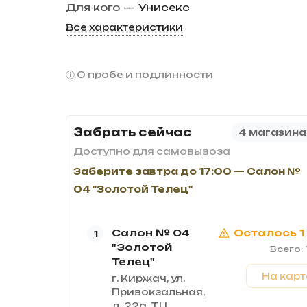
Для кого
—
Унисекс
Все характеристики
О пробе и подлинности
Забрать сейчас
4 магазина
Доступно для самовывоза
Заберите завтра до 17:00 — Салон №
04 "Золотой Телец"
Салон № 04
Осталось 1
1
"Золотой
Всего: 
Телец"
На карт
г. Киржач, ул.
Привокзальная,
д. 22а, ТЦ