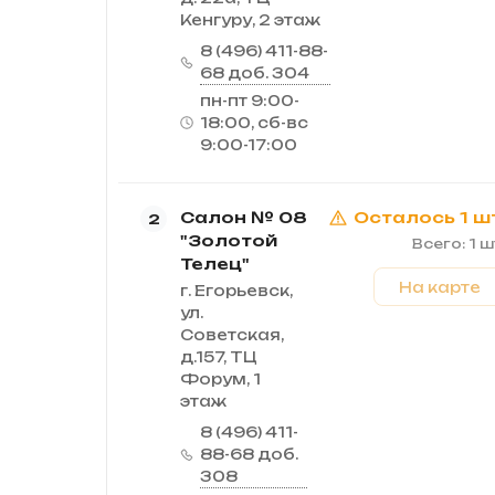
Кенгуру, 2 этаж
8 (496) 411-88-
68 доб. 304
пн-пт 9:00-
18:00, сб-вс
9:00-17:00
Салон № 08
Осталось 1 ш
2
"Золотой
Всего: 1 ш
Телец"
На карте
г. Егорьевск,
ул.
Советская,
д.157, ТЦ
Форум, 1
этаж
8 (496) 411-
88-68 доб.
308