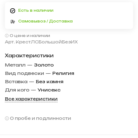
Есть в наличии
Самовывоз / Доставка
О цене и наличии
Арт.
КрестЛСБольшойБезИХ
Характеристики
Металл
—
Золото
Вид подвески
—
Религия
Вставка
—
Без камня
Для кого
—
Унисекс
Все характеристики
О пробе и подлинности