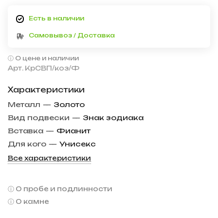
Есть в наличии
Самовывоз / Доставка
О цене и наличии
Арт.
КрСВП/коз/Ф
Характеристики
Металл
—
Золото
Вид подвески
—
Знак зодиака
Вставка
—
Фианит
Для кого
—
Унисекс
Все характеристики
О пробе и подлинности
О камне