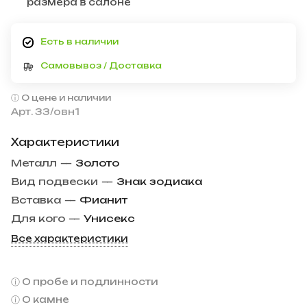
размера в салоне
Есть в наличии
Самовывоз / Доставка
О цене и наличии
Арт.
33/овн1
Характеристики
Металл
—
Золото
Вид подвески
—
Знак зодиака
Вставка
—
Фианит
Для кого
—
Унисекс
Все характеристики
О пробе и подлинности
О камне