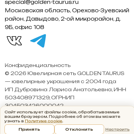
special@golden-taurus.ru
Московская область, Орехово-Зуевский
район, Давыдово, 2-ой микрорайон, д.
9Б, офис 108
Конфиденциальность
© 2026 Ювелирная сеть GOLDEN TAURUS
— ювелирные украшения с 2004 года
ИП Дубровина Лариса Анатольевна, ИНН
503408971329, ОГРНИП
304503426000042
Сайт использует файлы cookie, обрабатываемые
вашим браузером. Подробнее об этом вы можете
узнать в
Политике cookie
.
Принять
Отклонить
Настроить
Главная
Каталог
Корзина
Избранные
Кабинет
Акци