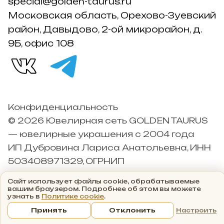
special@golden-taurus.ru
Московская область, Орехово-Зуевский
район, Давыдово, 2-ой микрорайон, д.
9Б, офис 108
Конфиденциальность
© 2026 Ювелирная сеть GOLDEN TAURUS
— ювелирные украшения с 2004 года
ИП Дубровина Лариса Анатольевна, ИНН
503408971329, ОГРНИП
304503426000042
Сайт использует файлы cookie, обрабатываемые
вашим браузером. Подробнее об этом вы можете
узнать в
Политике cookie
.
Принять
Отклонить
Настроить
Главная
Каталог
Корзина
Избранные
Кабинет
Акци