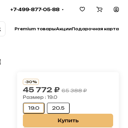
+7-499-877-05-88
Premium товары
Акции
Подарочная карта
а
-30%
45 772 ₽
65 388 ₽
Размер :
19.0
19.0
20.5
Купить