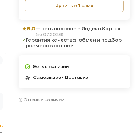
Купить в 1 клик
★ 5,0
— сеть салонов в Яндекс.Картах
(на 07.2026)
✓
Гарантия качества · обмен и подбор
размера в салоне
Есть в наличии
Самовывоз / Доставка
О цене и наличии
т.
т.