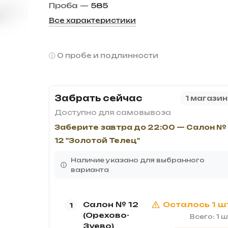
Проба
—
585
Все характеристики
О пробе и подлинности
Забрать сейчас
1 магазин
Доступно для самовывоза
Заберите завтра до 22:00 — Салон №
12 "Золотой Телец"
Наличие указано для выбранного
варианта
Салон № 12
Осталось 1 ш
1
(Орехово-
Всего: 1 ш
Зуево)