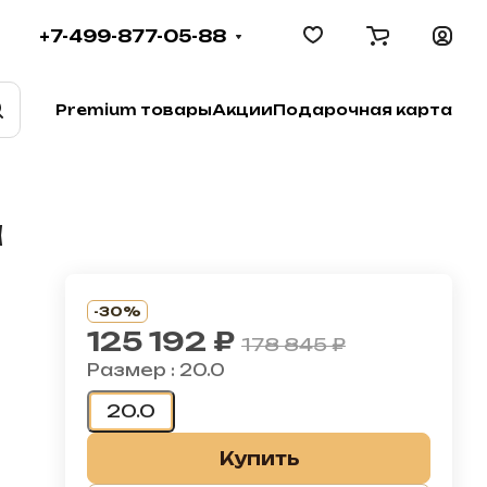
+7-499-877-05-88
Premium товары
Акции
Подарочная карта
а
-30%
125 192 ₽
178 845 ₽
Размер :
20.0
20.0
Купить