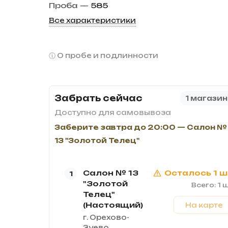
Проба
—
585
Все характеристики
О пробе и подлинности
Забрать сейчас
1 магазин
Доступно для самовывоза
Заберите завтра до 20:00 — Салон №
13 "Золотой Телец"
Салон № 13
Осталось 1 ш
1
"Золотой
Всего: 1 ш
Телец"
(Настоящий)
На карте
г. Орехово-
Зуево,