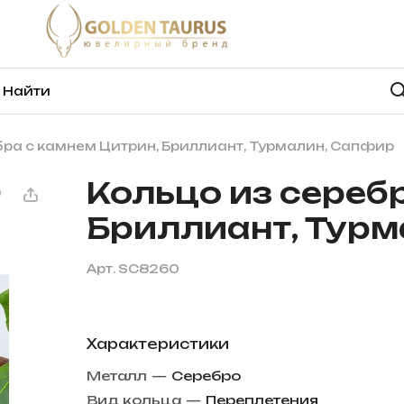
бра с камнем Цитрин, Бриллиант, Турмалин, Сапфир
Кольцо из сереб
Бриллиант, Тур
Арт.
SC8260
Характеристики
Металл
—
Серебро
Вид кольца
—
Переплетения