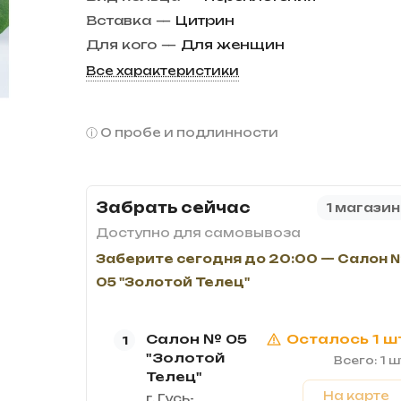
Вставка
—
Цитрин
Для кого
—
Для женщин
Все характеристики
О пробе и подлинности
Забрать сейчас
1 магазин
Доступно для самовывоза
Заберите сегодня до 20:00 — Салон 
05 "Золотой Телец"
Салон № 05
Осталось 1 ш
1
"Золотой
Всего: 1 ш
Телец"
На карте
г. Гусь-