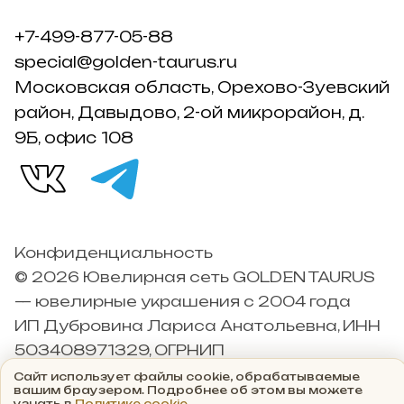
+7-499-877-05-88
special@golden-taurus.ru
Московская область, Орехово-Зуевский
район, Давыдово, 2-ой микрорайон, д.
9Б, офис 108
Конфиденциальность
© 2026 Ювелирная сеть GOLDEN TAURUS
— ювелирные украшения с 2004 года
ИП Дубровина Лариса Анатольевна, ИНН
503408971329, ОГРНИП
304503426000042
Сайт использует файлы cookie, обрабатываемые
вашим браузером. Подробнее об этом вы можете
узнать в
Политике cookie
.