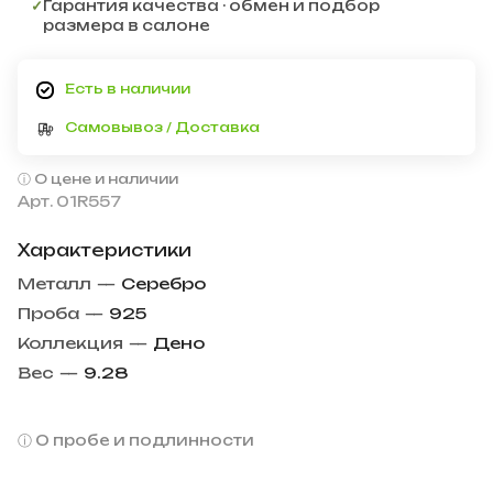
✓
Гарантия качества · обмен и подбор
размера в салоне
Есть в наличии
Самовывоз / Доставка
О цене и наличии
Арт.
01R557
Характеристики
Металл
—
Серебро
Проба
—
925
Коллекция
—
Дено
Вес
—
9.28
О пробе и подлинности