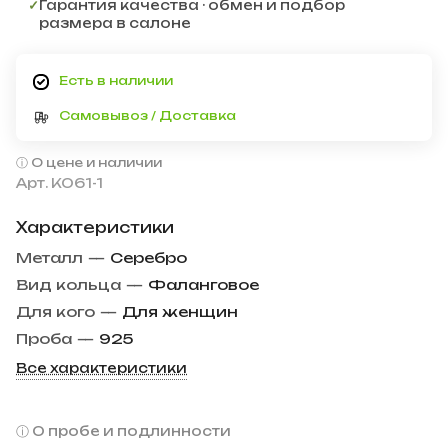
✓
Гарантия качества · обмен и подбор
размера в салоне
Есть в наличии
Самовывоз / Доставка
О цене и наличии
Арт.
КО61-1
Характеристики
Металл
—
Серебро
Вид кольца
—
Фаланговое
Для кого
—
Для женщин
Проба
—
925
Все характеристики
О пробе и подлинности