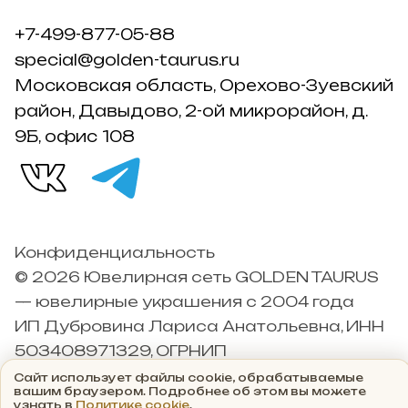
+7-499-877-05-88
special@golden-taurus.ru
Московская область, Орехово-Зуевский
район, Давыдово, 2-ой микрорайон, д.
9Б, офис 108
Конфиденциальность
© 2026 Ювелирная сеть GOLDEN TAURUS
— ювелирные украшения с 2004 года
ИП Дубровина Лариса Анатольевна, ИНН
503408971329, ОГРНИП
304503426000042
Сайт использует файлы cookie, обрабатываемые
вашим браузером. Подробнее об этом вы можете
узнать в
Политике cookie
.